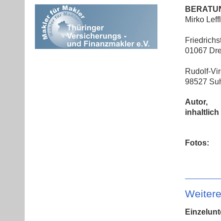
BERATUN
Mirko Leff
Friedrichst
01067 Dr
Rudolf-Vir
98527 Su
Autor,
inhaltlich
Fotos:
Weiter
Einzelun